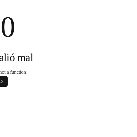
00
alió mal
s not a function
io