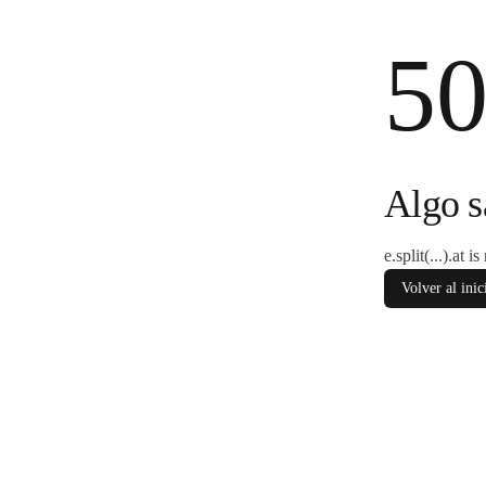
5
Algo s
e.split(...).at i
Volver al inic